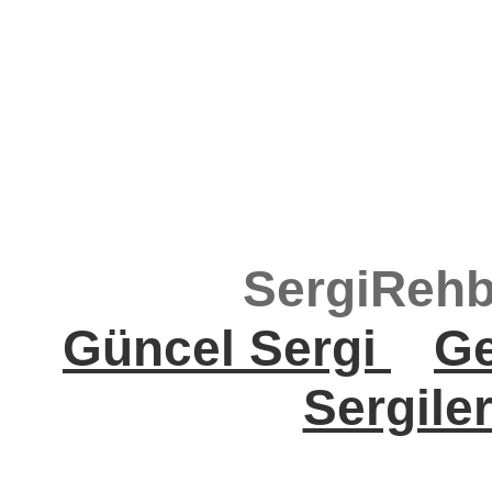
SergiRehb
Güncel Sergi
Ge
Sergile