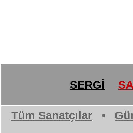
SERGİ
SA
Tüm Sanatçılar
•
Gün