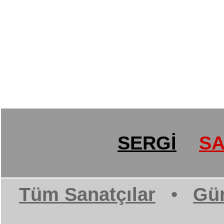
SERGİ
SA
Tüm Sanatçılar
•
Gün