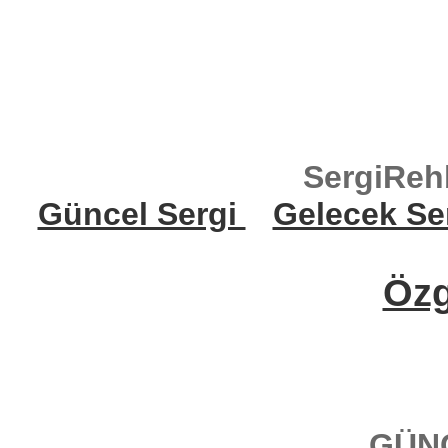
SergiReh
Güncel Sergi
Gelecek Se
Öz
GÜN