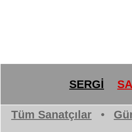
SERGİ
SA
Tüm Sanatçılar
•
Gün