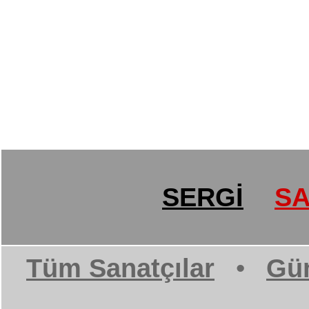
SERGİ
SA
Tüm Sanatçılar
•
Gün