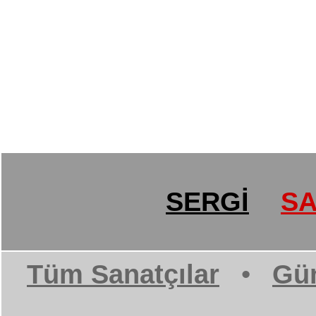
SERGİ
SA
Tüm Sanatçılar
•
Gün