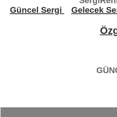
SergiReh
Güncel Sergi
Gelecek Se
Öz
GÜN