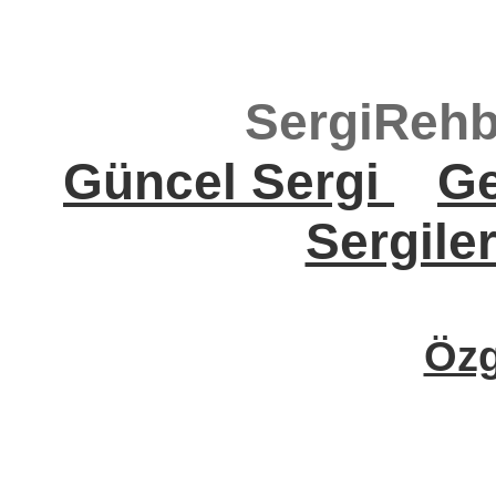
SergiRehb
Güncel Sergi
Ge
Sergile
Öz