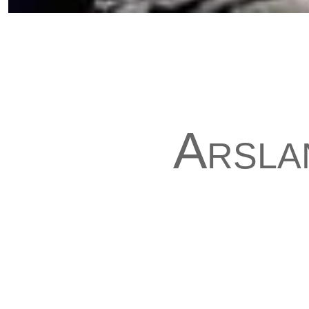
Arsla