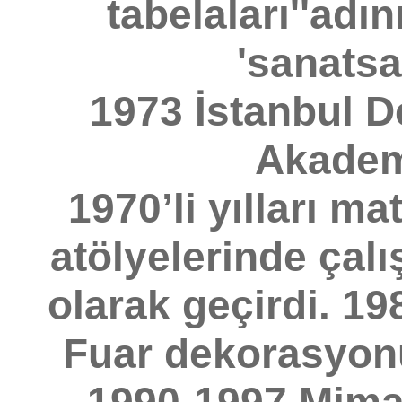
tabelaları''adın
'sanatsal
1973 İstanbul D
Akademi
1970’li yılları ma
atölyelerinde çalı
olarak geçirdi. 19
Fuar dekorasyonu,