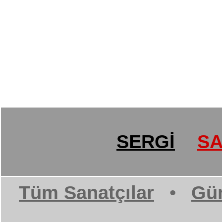
SERGİ
SA
Tüm Sanatçılar
•
Gün