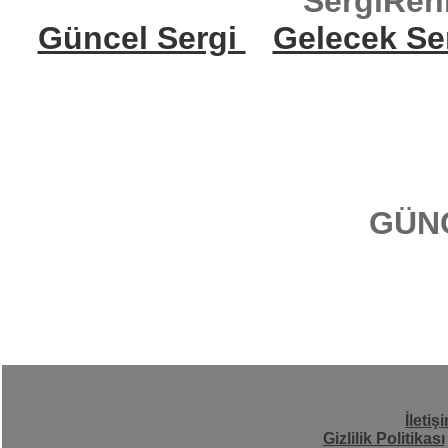
SergiReh
Güncel Sergi
Gelecek Se
GÜN
İletiş
Gizlilik Politikası