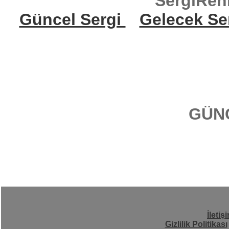
SergiReh
Güncel Sergi
Gelecek Se
GÜN
İletiş
Gizlilik Politikası