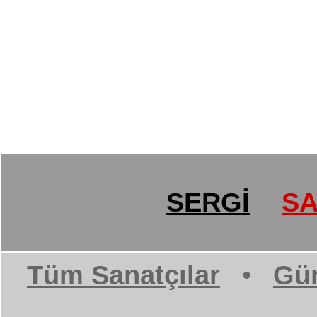
SERGİ
SA
Tüm Sanatçılar
•
Gün