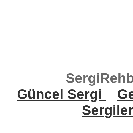
SergiRehb
Güncel Sergi
Ge
Sergile