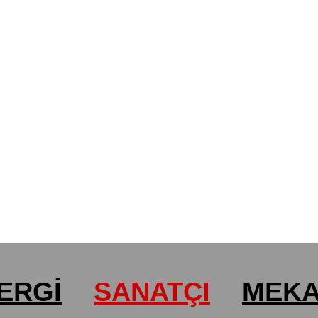
ERGİ
SANATÇI
MEK