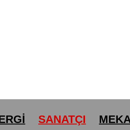
ERGİ
SANATÇI
MEK