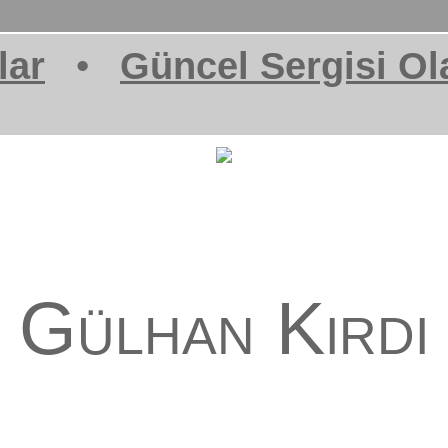
lar
•
Güncel Sergisi Ol
Gülhan Kırdı