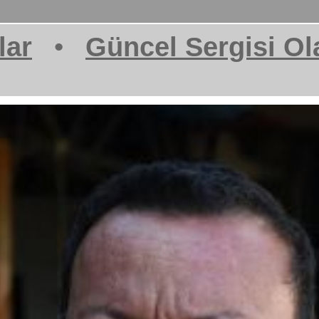
lar
•
Güncel Sergisi Ol