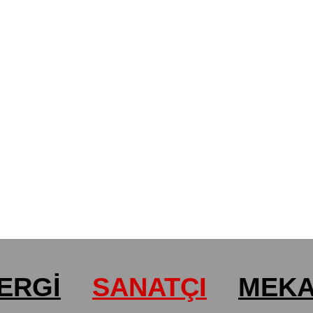
ERGİ
SANATÇI
MEK