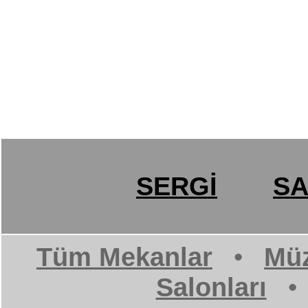
SERGİ
SA
Tüm Mekanlar
•
Müz
Salonları