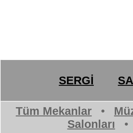
SERGİ
SA
Tüm Mekanlar
•
Müz
Salonları