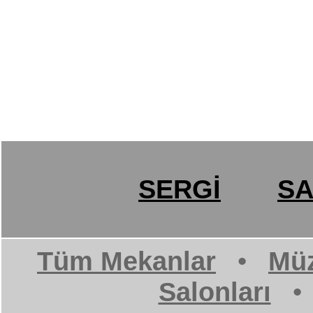
SERGİ
SA
Tüm Mekanlar
•
Müz
Salonları