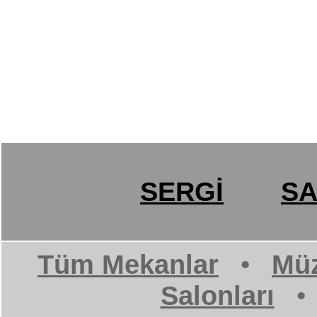
SERGİ
SA
Tüm Mekanlar
•
Müz
Salonları