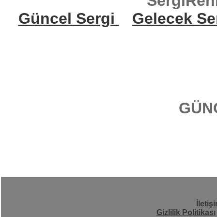
SergiReh
Güncel Sergi
Gelecek Se
GÜN
İletiş
Gizlilik Politikası