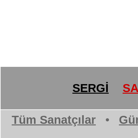
SERGİ
SA
Tüm Sanatçılar
•
Gün