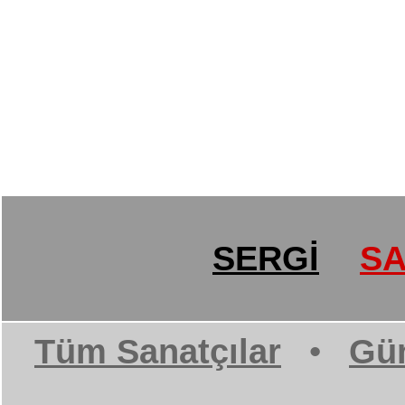
SERGİ
SA
Tüm Sanatçılar
•
Gün