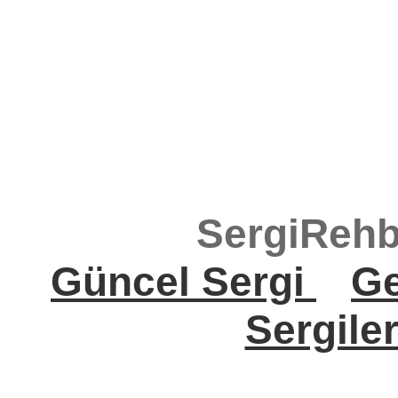
SergiRehb
Güncel Sergi
Ge
Sergile