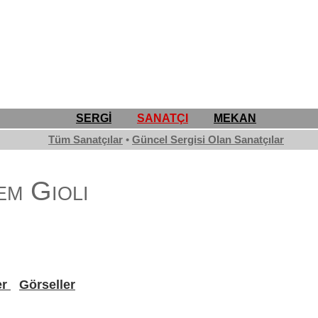
SERGİ
SANATÇI
MEKAN
Tüm Sanatçılar
•
Güncel Sergisi Olan Sanatçılar
em Gioli
er
Görseller