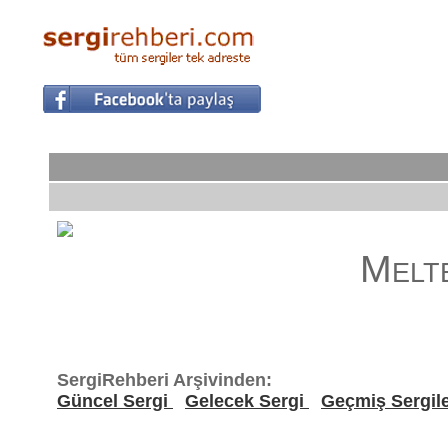
Melt
SergiRehberi Arşivinden:
Güncel Sergi
Gelecek Sergi
Geçmiş Sergil