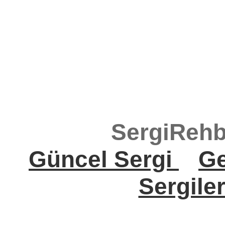
SergiRehb
Güncel Sergi
Ge
Sergile