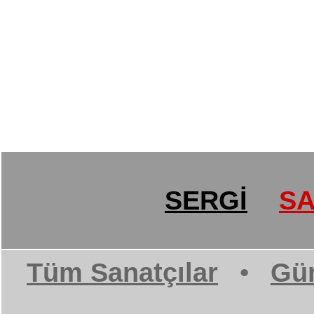
SERGİ
SA
Tüm Sanatçılar
•
Gün