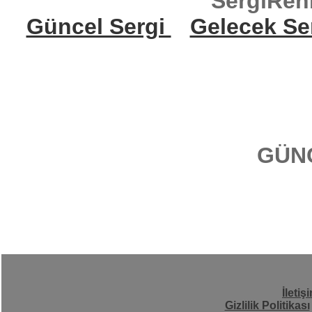
SergiReh
Güncel Sergi
Gelecek Se
GÜN
İletiş
Gizlilik Politikası