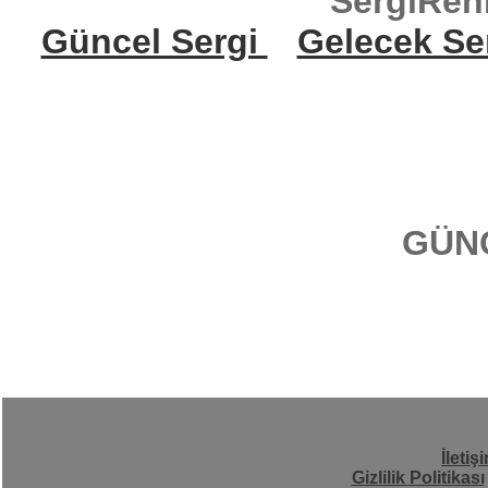
SergiReh
Güncel Sergi
Gelecek Se
GÜN
İletiş
Gizlilik Politikası