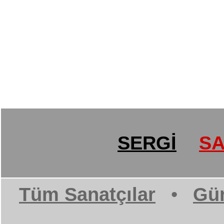
SERGİ
SA
Tüm Sanatçılar
•
Gün