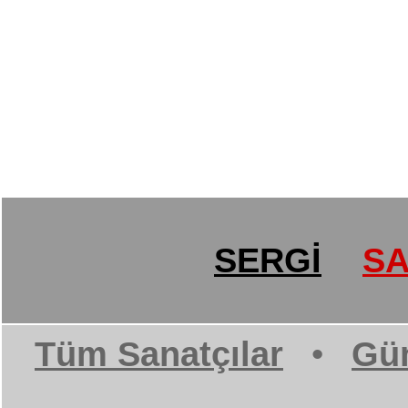
SERGİ
SA
Tüm Sanatçılar
•
Gün