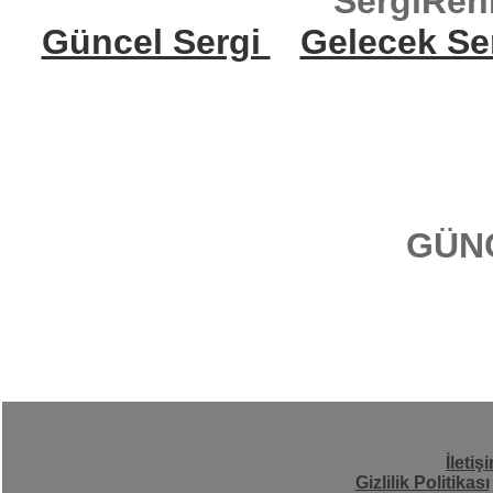
SergiReh
Güncel Sergi
Gelecek Se
GÜN
İletiş
Gizlilik Politikası