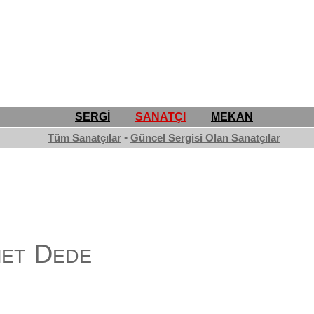
SERGİ
SANATÇI
MEKAN
Tüm Sanatçılar
•
Güncel Sergisi Olan Sanatçılar
et Dede