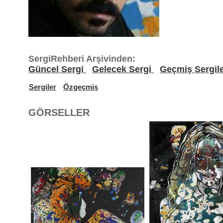
SergiRehberi Arşivinden:
Güncel Sergi
Gelecek Sergi
Geçmiş Sergil
Sergiler
Özgeçmiş
GÖRSELLER