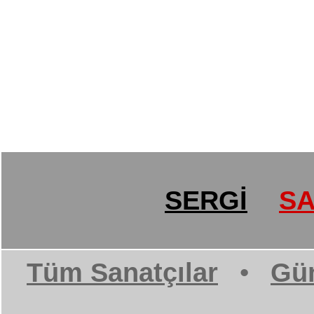
SERGİ
SA
Tüm Sanatçılar
•
Gün