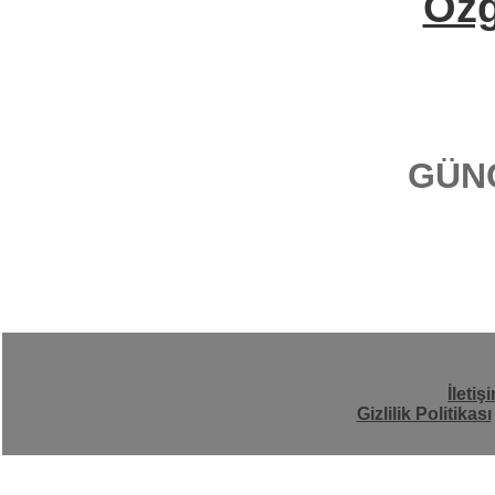
Öz
GÜN
İletiş
Gizlilik Politikası