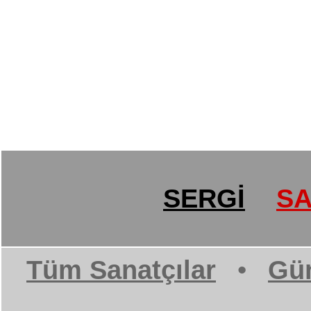
SERGİ
SA
Tüm Sanatçılar
•
Gün