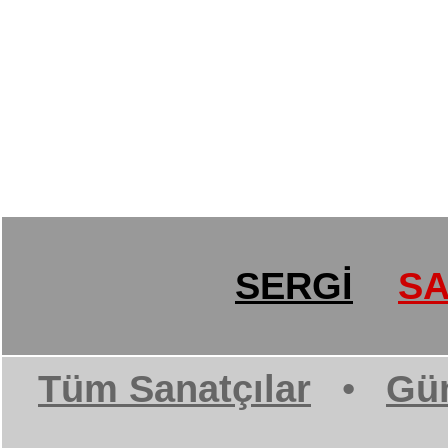
SERGİ
SA
Tüm Sanatçılar
•
Gün