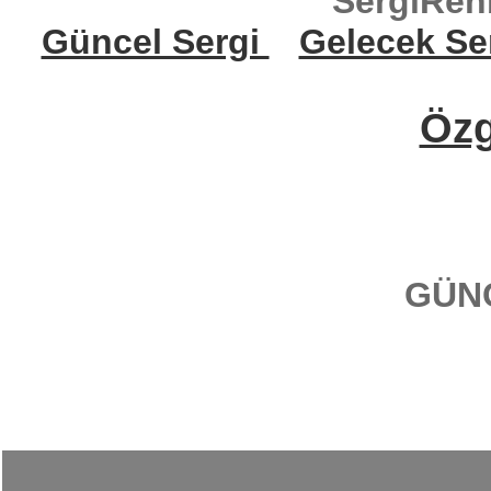
SergiReh
Güncel Sergi
Gelecek Se
Öz
GÜN