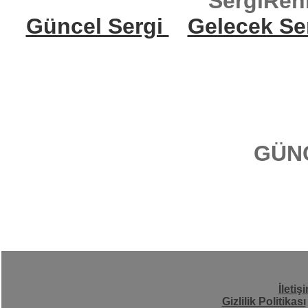
SergiReh
Güncel Sergi
Gelecek Se
GÜN
İletiş
Gizlilik Politikası