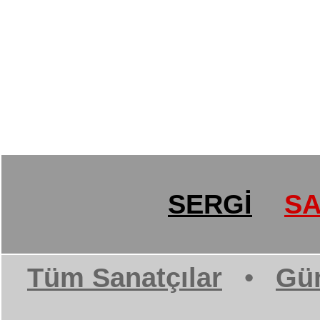
SERGİ
SA
Tüm Sanatçılar
•
Gün