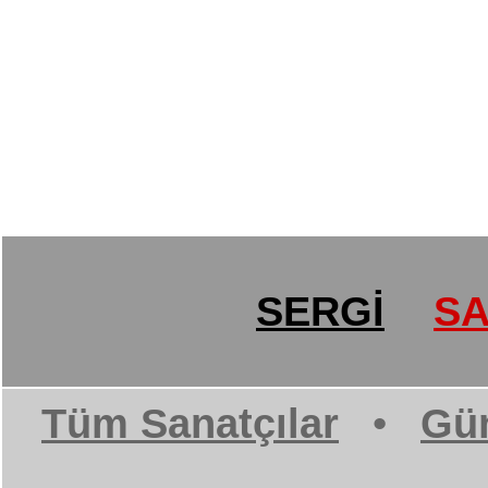
SERGİ
SA
Tüm Sanatçılar
•
Gün