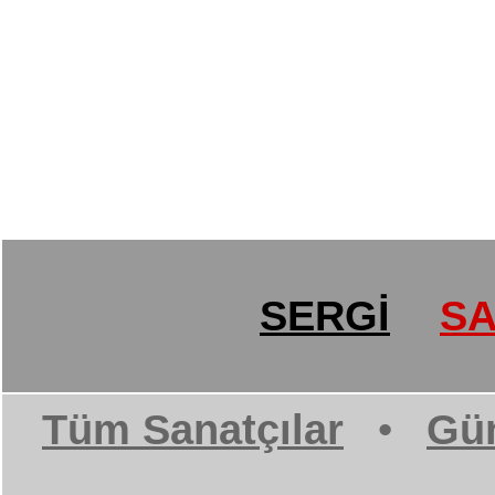
SERGİ
SA
Tüm Sanatçılar
•
Gün