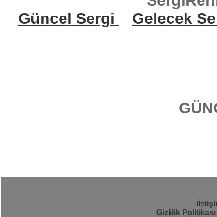
SergiReh
Güncel Sergi
Gelecek Se
GÜN
İletiş
Gizlilik Politikası