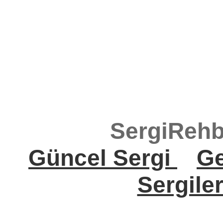
SergiRehb
Güncel Sergi
Ge
Sergile