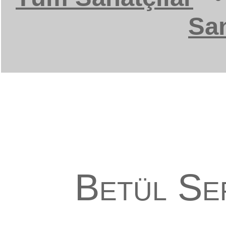
San
Betül Se