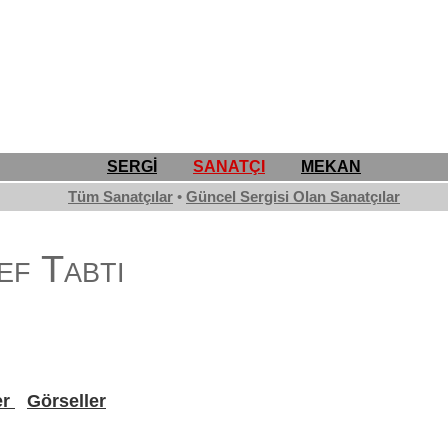
SERGİ
SANATÇI
MEKAN
Tüm Sanatçılar
•
Güncel Sergisi Olan Sanatçılar
ef Tabti
er
Görseller