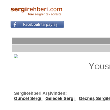
Yous
SergiRehberi Arşivinden:
Güncel Sergi
Gelecek Sergi
Geçmiş Sergil