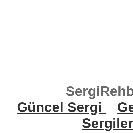
SergiRehb
Güncel Sergi
Ge
Sergile