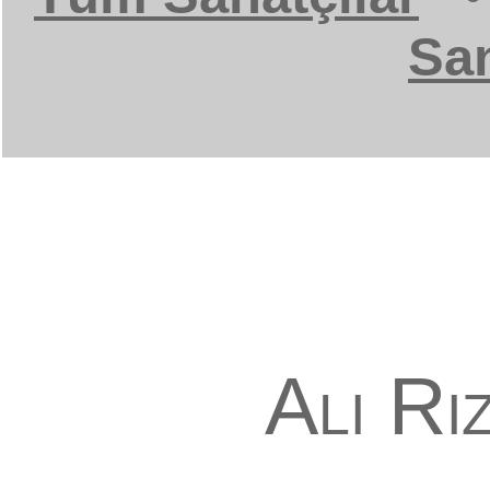
San
Ali Rı