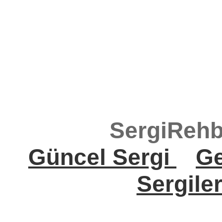
SergiRehb
Güncel Sergi
Ge
Sergile