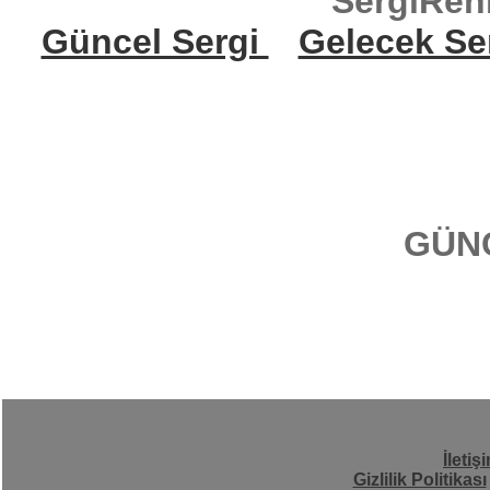
SergiReh
Güncel Sergi
Gelecek Se
GÜN
İletiş
Gizlilik Politikası