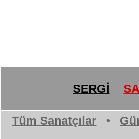
SERGİ
SA
Tüm Sanatçılar
•
Gün