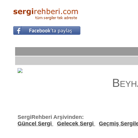
Beyh
SergiRehberi Arşivinden:
Güncel Sergi
Gelecek Sergi
Geçmiş Sergil