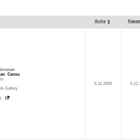
Açılış
Kapan
vüroman
han
Cansu
si
6.11.2009
6.12
rk Gallery
y