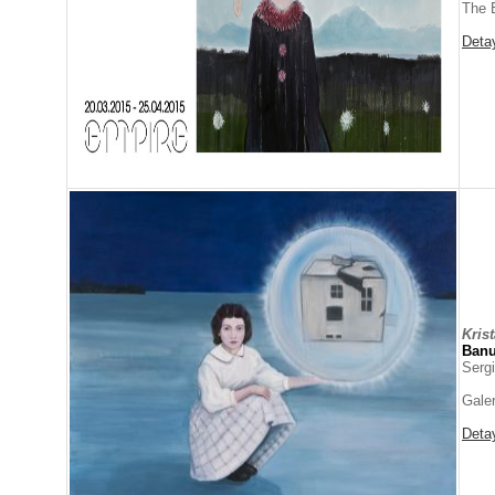
The 
Deta
Krist
Ban
Sergi
Galer
Deta