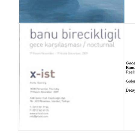
Gece
Ban
Resi
Galer
Deta