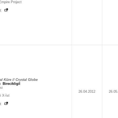
Empire Project
y
al Küre // Crystal Globe
u
Birecikligil
si
26.04.2012
26.05
i X-İst
y