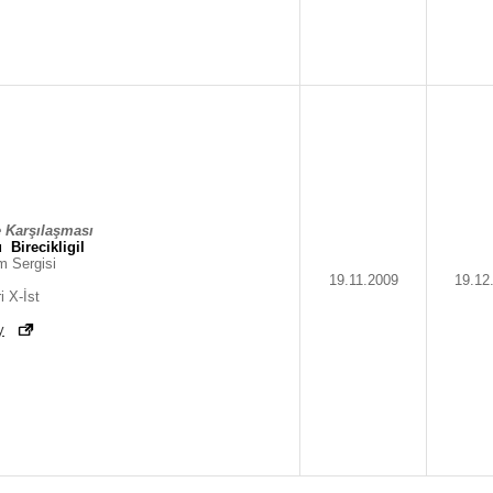
 Karşılaşması
u
Birecikligil
m Sergisi
19.11.2009
19.12
i X-İst
y