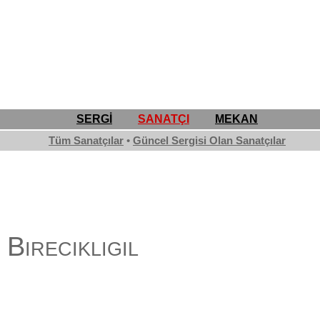
SERGİ
SANATÇI
MEKAN
Tüm Sanatçılar
•
Güncel Sergisi Olan Sanatçılar
Birecikligil