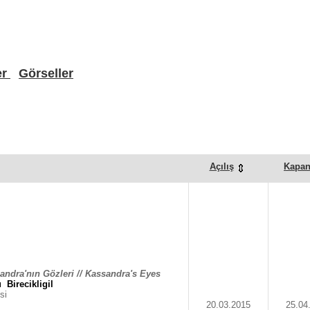
er
Görseller
Açılış
Kapan
andra'nın Gözleri // Kassandra's Eyes
u
Birecikligil
si
20.03.2015
25.04