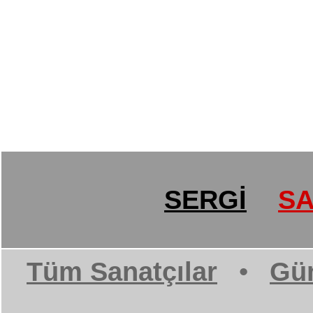
SERGİ
SA
Tüm Sanatçılar
•
Gün