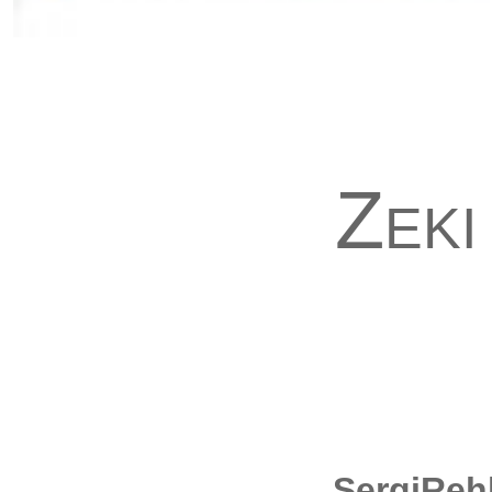
Zeki
SergiReh