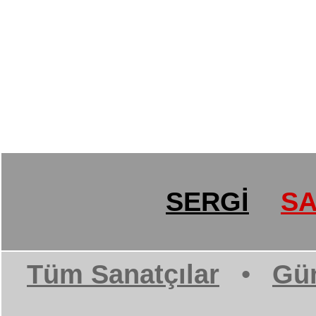
SERGİ
SA
Tüm Sanatçılar
•
Gün