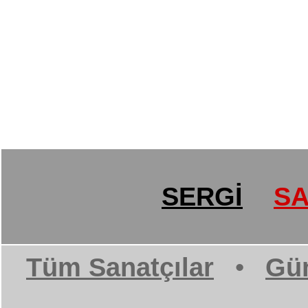
SERGİ
SA
Tüm Sanatçılar
•
Gün