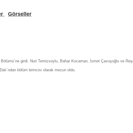
er
Görseller
ar Bölümü`ne girdi. Nuri Temizsoylu, Bahar Kocaman, İsmet Çavuşoğlu ve Reş
alı`ndan bölüm birincisi olarak mezun oldu.