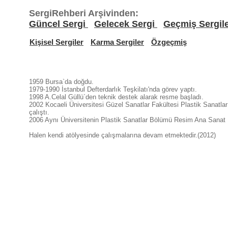
SergiRehberi Arşivinden:
Güncel Sergi
Gelecek Sergi
Geçmiş Sergil
Kişisel Sergiler
Karma Sergiler
Özgeçmiş
1959 Bursa`da doğdu.
1979-1990 İstanbul Defterdarlık Teşkilatı'nda görev yaptı.
1998 A.Celal Güllü`den teknik destek alarak resme başladı.
2002 Kocaeli Üniversitesi Güzel Sanatlar Fakültesi Plastik Sanatl
çalıştı.
2006 Aynı Üniversitenin Plastik Sanatlar Bölümü Resim Ana Sanat D
Halen kendi atölyesinde çalışmalarına devam etmektedir.(2012)