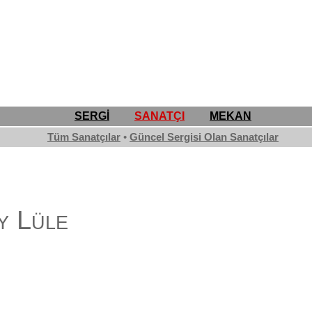
SERGİ
SANATÇI
MEKAN
Tüm Sanatçılar
•
Güncel Sergisi Olan Sanatçılar
y Lüle