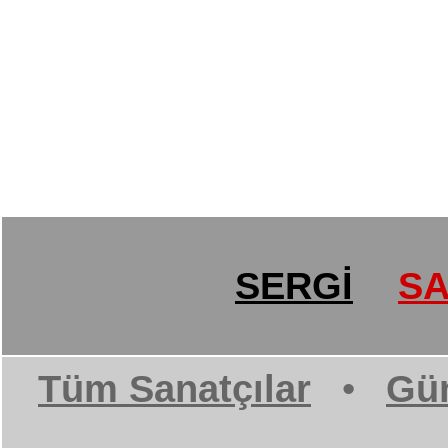
SERGİ
SA
Tüm Sanatçılar
•
Gün