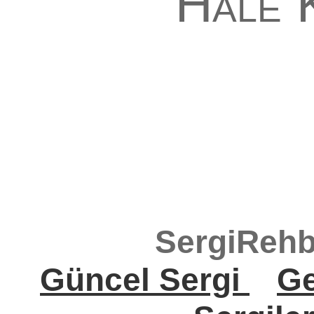
Hale 
SergiRehb
Güncel Sergi
Ge