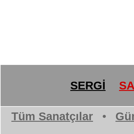
SERGİ
SA
Tüm Sanatçılar
•
Gün