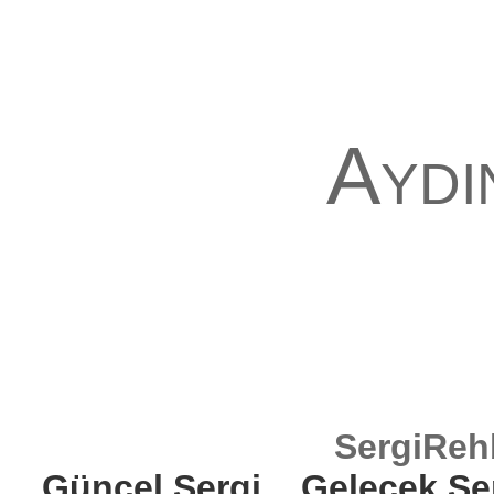
Aydı
SergiReh
Güncel Sergi
Gelecek Se