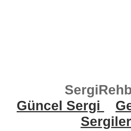
SergiRehb
Güncel Sergi
Ge
Sergile