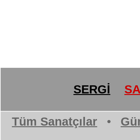
SERGİ
SA
Tüm Sanatçılar
•
Gün