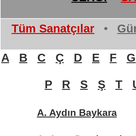
Tüm Sanatçılar
•
Gün
A
B
C
Ç
D
E
F
G
P
R
S
Ş
T
A. Aydın Baykara