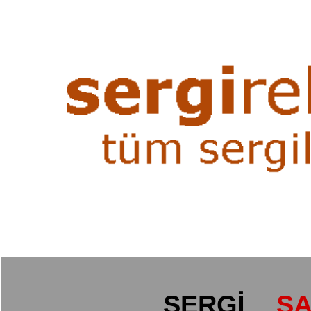
SERGİ
SA