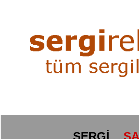
SERGİ
SA