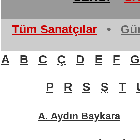
Tüm Sanatçılar
•
Gün
A
B
C
Ç
D
E
F
G
P
R
S
Ş
T
A. Aydın Baykara